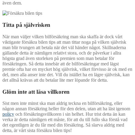
även dem.
Titta på självrisken
När man väljer vilken bilförsäkring man ska skaffa är dock vårt
viktigaste försäkra bilen tips att man tittar noga på vilken självrisk
man blir tvungen att betala när det väl händer något. Skillnaderna
gällande detta är nämligen relativt stora, och de påverkar i allra
högsta grad även storleken på premien som man betalar för
försäkringen. Så detta innebär att de bilförsäkringar med lägst
premie ofta har en mycket hög självrisk, vilket förvisso är ok med en
del, men alla anser inte det. Vill du istället ha en lägre självrisk, kan
det alltså krävas att du betalar lite mer löpande för detta.
Glöm inte att läsa villkoren
Sist men inte minst ska man aldrig teckna en bilförsäkring, eller
någon annan försäkring heller för den delen, utan att ha läst igenom
policy
och försäkringsvillkoren i sin helhet. Hur trist detta än kan
verka är detta nämligen ett måste, för att du till fullo ska förstå vad
det egentligen är du får med din försäkring. Så slarva aldrig med
detta, är vårt sista försäkra bilen tips!