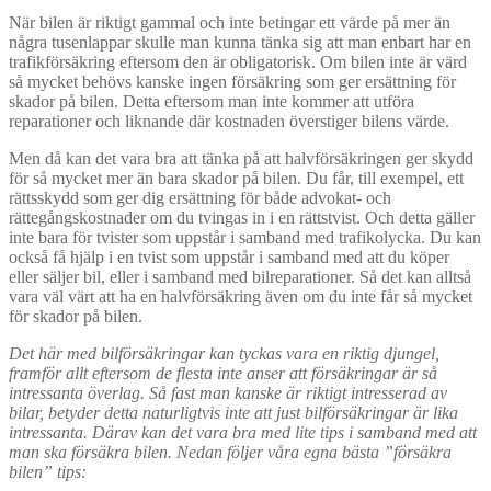
När bilen är riktigt gammal och inte betingar ett värde på mer än
några tusenlappar skulle man kunna tänka sig att man enbart har en
trafikförsäkring eftersom den är obligatorisk. Om bilen inte är värd
så mycket behövs kanske ingen försäkring som ger ersättning för
skador på bilen. Detta eftersom man inte kommer att utföra
reparationer och liknande där kostnaden överstiger bilens värde.
Men då kan det vara bra att tänka på att halvförsäkringen ger skydd
för så mycket mer än bara skador på bilen. Du får, till exempel, ett
rättsskydd som ger dig ersättning för både advokat- och
rättegångskostnader om du tvingas in i en rättstvist. Och detta gäller
inte bara för tvister som uppstår i samband med trafikolycka. Du kan
också få hjälp i en tvist som uppstår i samband med att du köper
eller säljer bil, eller i samband med bilreparationer. Så det kan alltså
vara väl värt att ha en halvförsäkring även om du inte får så mycket
för skador på bilen.
Det här med bilförsäkringar kan tyckas vara en riktig djungel,
framför allt eftersom de flesta inte anser att försäkringar är så
intressanta överlag. Så fast man kanske är riktigt intresserad av
bilar, betyder detta naturligtvis inte att just bilförsäkringar är lika
intressanta. Därav kan det vara bra med lite tips i samband med att
man ska försäkra bilen. Nedan följer våra egna bästa ”försäkra
bilen” tips: