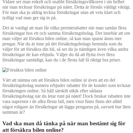
Vidare ser man enkelt och snabbt försäkringsvillkoren i sin helhet
när man tecknar försäkringar på nätet. Detta är förstås väldigt viktigt.
För man ska ju aldrig teckna försäkringar utan att veta klart och
tydligt vad man ger sig in på.
Det är vanligt att man får olika premierabatter när man samlar flera
försäkringar hos ett och samma försäkringsbolag. Det innebär att om
man väljer att försäkra bilen online, så kan man sparar ännu mer
pengar. När du är inne på det försäkringsbolags hemsida som du
väljer för att försäkra din bil, så ser du ju nämligen även vilka andra
försäkringar de kan erbjuda. Väljer du då att flytta över flera
försäkringar samtidigt, kan du i de flesta fall få riktigt bra priser.
Värt att nämna om att försäkra bilen online är även att en del
försäkringsbolag numera erbjuder rabatter för de kunder som tecknar
försäkringen online. Så håll särskilt utkik efter sådana
försäkringsbolag när du letar runt på nätet! Dock brukar rabatten inte
vara superstor i de allra flesta fall, men visst finns finns det alltid
något roligare än försäkringar att lägga pengarna på, oavsett hur liten
summan är?
Vad ska man då tänka på när man bestämt sig för
att försäkra bilen online?