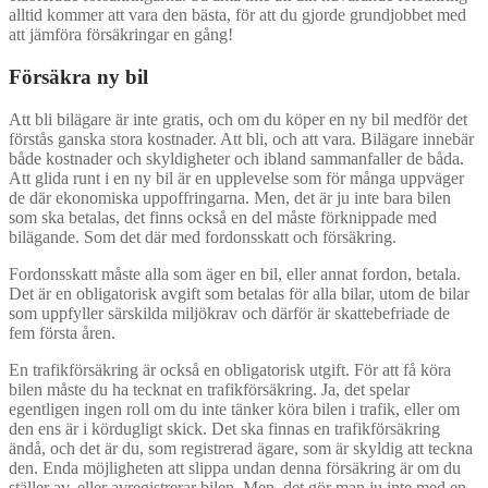
alltid kommer att vara den bästa, för att du gjorde grundjobbet med
att jämföra försäkringar en gång!
Försäkra ny bil
Att bli bilägare är inte gratis, och om du köper en ny bil medför det
förstås ganska stora kostnader. Att bli, och att vara. Bilägare innebär
både kostnader och skyldigheter och ibland sammanfaller de båda.
Att glida runt i en ny bil är en upplevelse som för många uppväger
de där ekonomiska uppoffringarna. Men, det är ju inte bara bilen
som ska betalas, det finns också en del måste förknippade med
bilägande. Som det där med fordonsskatt och försäkring.
Fordonsskatt måste alla som äger en bil, eller annat fordon, betala.
Det är en obligatorisk avgift som betalas för alla bilar, utom de bilar
som uppfyller särskilda miljökrav och därför är skattebefriade de
fem första åren.
En trafikförsäkring är också en obligatorisk utgift. För att få köra
bilen måste du ha tecknat en trafikförsäkring. Ja, det spelar
egentligen ingen roll om du inte tänker köra bilen i trafik, eller om
den ens är i kördugligt skick. Det ska finnas en trafikförsäkring
ändå, och det är du, som registrerad ägare, som är skyldig att teckna
den. Enda möjligheten att slippa undan denna försäkring är om du
ställer av, eller avregistrerar bilen. Men, det gör man ju inte med en