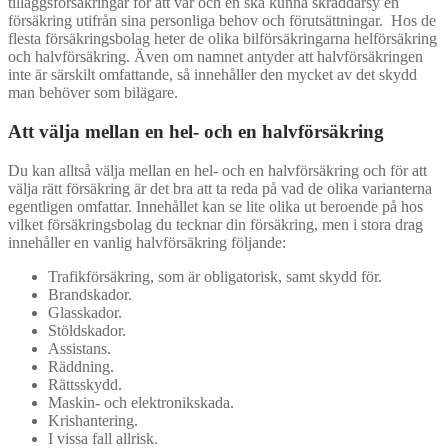
tilläggsförsäkringar för att var och en ska kunna skräddarsy en
försäkring utifrån sina personliga behov och förutsättningar. Hos de
flesta försäkringsbolag heter de olika bilförsäkringarna helförsäkring
och halvförsäkring. Även om namnet antyder att halvförsäkringen
inte är särskilt omfattande, så innehåller den mycket av det skydd
man behöver som bilägare.
Att välja mellan en hel- och en halvförsäkring
Du kan alltså välja mellan en hel- och en halvförsäkring och för att
välja rätt försäkring är det bra att ta reda på vad de olika varianterna
egentligen omfattar. Innehållet kan se lite olika ut beroende på hos
vilket försäkringsbolag du tecknar din försäkring, men i stora drag
innehåller en vanlig halvförsäkring följande:
Trafikförsäkring, som är obligatorisk, samt skydd för.
Brandskador.
Glasskador.
Stöldskador.
Assistans.
Räddning.
Rättsskydd.
Maskin- och elektronikskada.
Krishantering.
I vissa fall allrisk.