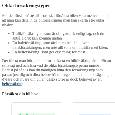
Olika försäkringstyper
För det första måste alla som ska försäkra bilen vara medvetna om
att man kan dela in de bilförsäkringar man kan skaffa i tre olika
nivåer:
Trafikförsäkringen, som är obligatorisk enligt lag, och du
alltså aldrig kan komma undan
En halvförsäkring, som täcker en hel del utöver
trafikförsäkringen, men inte allt som kan inträffa med bilen.
En helförsäkring, som ger ersättning för mest.
Det första man bör göra när man ska ta en bilförsäkring är därför att
sätta sig ned och läsa vad de olika försäkringstyperna innebär.
Endast på så vis kan du nämligen hitta den försäkringstyp som
passar just dig och dina behov bäst. I regel kan man dock säga att ju
dyrare och nyare din bil är, desto större är dock behovet av en
helförsäkring
.
Försäkra din bil hos: