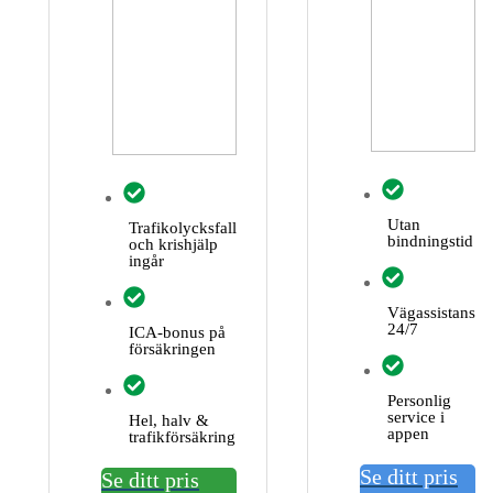
Utan
Trafikolycksfall
bindningstid
och krishjälp
ingår
Vägassistans
24/7
ICA-bonus på
försäkringen
Personlig
service i
Hel, halv &
appen
trafikförsäkring
Se ditt pris
Se ditt pris