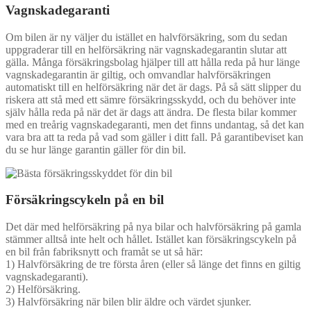
Vagnskadegaranti
Om bilen är ny väljer du istället en halvförsäkring, som du sedan
uppgraderar till en helförsäkring när vagnskadegarantin slutar att
gälla. Många försäkringsbolag hjälper till att hålla reda på hur länge
vagnskadegarantin är giltig, och omvandlar halvförsäkringen
automatiskt till en helförsäkring när det är dags. På så sätt slipper du
riskera att stå med ett sämre försäkringsskydd, och du behöver inte
själv hålla reda på när det är dags att ändra. De flesta bilar kommer
med en treårig vagnskadegaranti, men det finns undantag, så det kan
vara bra att ta reda på vad som gäller i ditt fall. På garantibeviset kan
du se hur länge garantin gäller för din bil.
Försäkringscykeln på en bil
Det där med helförsäkring på nya bilar och halvförsäkring på gamla
stämmer alltså inte helt och hållet. Istället kan försäkringscykeln på
en bil från fabriksnytt och framåt se ut så här:
1) Halvförsäkring de tre första åren (eller så länge det finns en giltig
vagnskadegaranti).
2) Helförsäkring.
3) Halvförsäkring när bilen blir äldre och värdet sjunker.