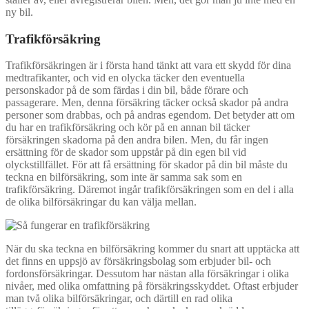
ny bil.
Trafikförsäkring
Trafikförsäkringen är i första hand tänkt att vara ett skydd för dina
medtrafikanter, och vid en olycka täcker den eventuella
personskador på de som färdas i din bil, både förare och
passagerare. Men, denna försäkring täcker också skador på andra
personer som drabbas, och på andras egendom. Det betyder att om
du har en trafikförsäkring och kör på en annan bil täcker
försäkringen skadorna på den andra bilen. Men, du får ingen
ersättning för de skador som uppstår på din egen bil vid
olyckstillfället. För att få ersättning för skador på din bil måste du
teckna en bilförsäkring, som inte är samma sak som en
trafikförsäkring. Däremot ingår trafikförsäkringen som en del i alla
de olika bilförsäkringar du kan välja mellan.
När du ska teckna en bilförsäkring kommer du snart att upptäcka att
det finns en uppsjö av försäkringsbolag som erbjuder bil- och
fordonsförsäkringar. Dessutom har nästan alla försäkringar i olika
nivåer, med olika omfattning på försäkringsskyddet. Oftast erbjuder
man två olika bilförsäkringar, och därtill en rad olika