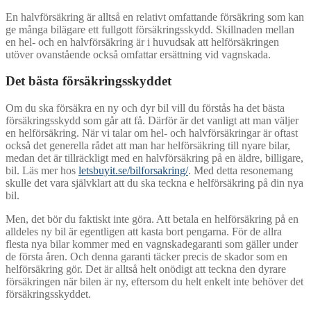
En halvförsäkring är alltså en relativt omfattande försäkring som kan
ge många bilägare ett fullgott försäkringsskydd. Skillnaden mellan
en hel- och en halvförsäkring är i huvudsak att helförsäkringen
utöver ovanstående också omfattar ersättning vid vagnskada.
Det bästa försäkringsskyddet
Om du ska försäkra en ny och dyr bil vill du förstås ha det bästa
försäkringsskydd som går att få. Därför är det vanligt att man väljer
en helförsäkring. När vi talar om hel- och halvförsäkringar är oftast
också det generella rådet att man har helförsäkring till nyare bilar,
medan det är tillräckligt med en halvförsäkring på en äldre, billigare,
bil. Läs mer hos
letsbuyit.se/bilforsakring/
. Med detta resonemang
skulle det vara självklart att du ska teckna e helförsäkring på din nya
bil.
Men, det bör du faktiskt inte göra. Att betala en helförsäkring på en
alldeles ny bil är egentligen att kasta bort pengarna. För de allra
flesta nya bilar kommer med en vagnskadegaranti som gäller under
de första åren. Och denna garanti täcker precis de skador som en
helförsäkring gör. Det är alltså helt onödigt att teckna den dyrare
försäkringen när bilen är ny, eftersom du helt enkelt inte behöver det
försäkringsskyddet.