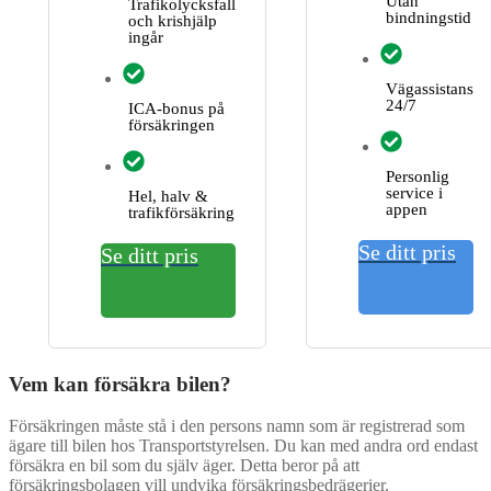
Utan
Trafikolycksfall
bindningstid
och krishjälp
ingår
Vägassistans
24/7
ICA-bonus på
försäkringen
Personlig
service i
Hel, halv &
appen
trafikförsäkring
Se ditt pris
Se ditt pris
Vem kan försäkra bilen?
Försäkringen måste stå i den persons namn som är registrerad som
ägare till bilen hos Transportstyrelsen. Du kan med andra ord endast
försäkra en bil som du själv äger. Detta beror på att
försäkringsbolagen vill undvika försäkringsbedrägerier.