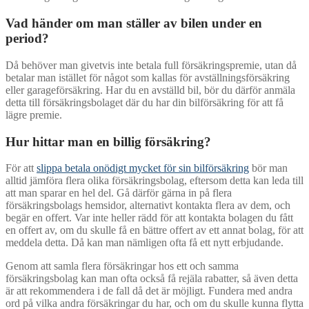
Vad händer om man ställer av bilen under en
period?
Då behöver man givetvis inte betala full försäkringspremie, utan då
betalar man istället för något som kallas för avställningsförsäkring
eller garageförsäkring. Har du en avställd bil, bör du därför anmäla
detta till försäkringsbolaget där du har din bilförsäkring för att få
lägre premie.
Hur hittar man en billig försäkring?
För att
slippa betala onödigt mycket för sin bilförsäkring
bör man
alltid jämföra flera olika försäkringsbolag, eftersom detta kan leda till
att man sparar en hel del. Gå därför gärna in på flera
försäkringsbolags hemsidor, alternativt kontakta flera av dem, och
begär en offert. Var inte heller rädd för att kontakta bolagen du fått
en offert av, om du skulle få en bättre offert av ett annat bolag, för att
meddela detta. Då kan man nämligen ofta få ett nytt erbjudande.
Genom att samla flera försäkringar hos ett och samma
försäkringsbolag kan man ofta också få rejäla rabatter, så även detta
är att rekommendera i de fall då det är möjligt. Fundera med andra
ord på vilka andra försäkringar du har, och om du skulle kunna flytta