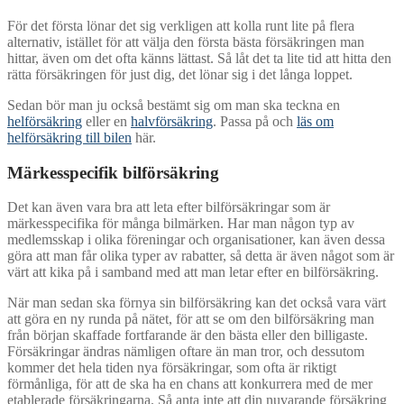
För det första lönar det sig verkligen att kolla runt lite på flera
alternativ, istället för att välja den första bästa försäkringen man
hittar, även om det ofta känns lättast. Så låt det ta lite tid att hitta den
rätta försäkringen för just dig, det lönar sig i det långa loppet.
Sedan bör man ju också bestämt sig om man ska teckna en
helförsäkring
eller en
halvförsäkring
. Passa på och
läs om
helförsäkring till bilen
här.
Märkesspecifik bilförsäkring
Det kan även vara bra att leta efter bilförsäkringar som är
märkesspecifika för många bilmärken. Har man någon typ av
medlemsskap i olika föreningar och organisationer, kan även dessa
göra att man får olika typer av rabatter, så detta är även något som är
värt att kika på i samband med att man letar efter en bilförsäkring.
När man sedan ska förnya sin bilförsäkring kan det också vara värt
att göra en ny runda på nätet, för att se om den bilförsäkring man
från början skaffade fortfarande är den bästa eller den billigaste.
Försäkringar ändras nämligen oftare än man tror, och dessutom
kommer det hela tiden nya försäkringar, som ofta är riktigt
förmånliga, för att de ska ha en chans att konkurrera med de mer
etablerade försäkringarna. Så anta inte att din nuvarande försäkring